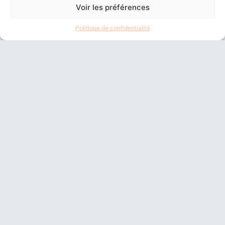
Voir les préférences
Politique de confidentialité
La Confiance En Soi
Découvrez Les Clés Pour Renforcer Votre
Confiance En Soi Et Apprendre À La Maintenir.